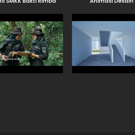
fil SMKK Bakti Rimba
Animasi Desain