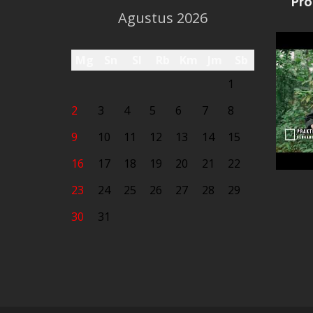
Pro
Agustus 2026
Mg
Sn
Sl
Rb
Km
Jm
Sb
1
2
3
4
5
6
7
8
9
10
11
12
13
14
15
16
17
18
19
20
21
22
23
24
25
26
27
28
29
30
31