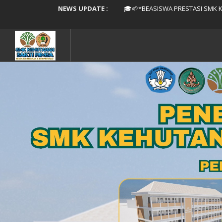
NEWS UPDATE :
🎓🌱*BEASISWA PRESTASI SMK K
💫SELAMAT TAHUN BARU
PENERIMAAN MURID BARU SMK K
National Champion Award SMK 
Semangat Hari Ke-3 ASAT, 
Bismillah, Selamat Hari
SMK Kehutanan Bakti Rimba Resmi Ga
ASESMEN SUMATIF AKHIR TA
MPLS SMK Kehutanan 
🌱 H-1 Workshop Sinkronisasi Kur