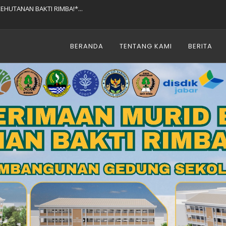
EHUTANAN BAKTI RIMBA!*...
 ISLAM 1448 H...
ehutanan Bakti Rimba...
Kehutanan Bakti Rimba...
BERANDA
TENTANG KAMI
BERITA
Anak-Anak Hebat! ✨...
 Ketiga ASAT 🤲...
ndeng Universitas Kuningan...
HUN TA. 2025/2026...
Bakti Rimba...
ikulum Berbasis Industri...